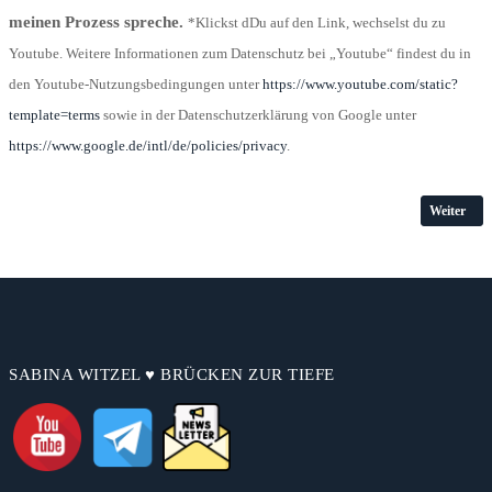
meinen Prozess spreche.
*Klickst dDu auf den Link, wechselst du zu
Youtube. Weitere Informationen zum Datenschutz bei „Youtube“ findest du in
den Youtube-Nutzungsbedingungen unter
https://www.youtube.com
/static
?
template=terms
sowie in der Datenschutzerklärung von Google unter
https://www.google.de
/intl
/de
/policies
/privacy
.
Nächster B
Weiter
SABINA WITZEL ♥ BRÜCKEN ZUR TIEFE