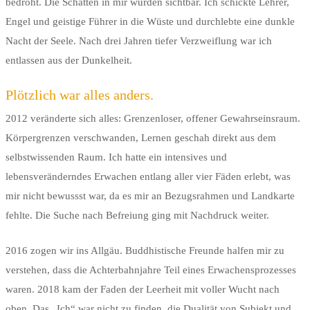
bedroht. Die Schatten in mir wurden sichtbar. Ich schickte Lehrer,
Engel und geistige Führer in die Wüste und durchlebte eine dunkle
Nacht der Seele. Nach drei Jahren tiefer Verzweiflung war ich
entlassen aus der Dunkelheit.
Plötzlich war alles anders.
2012 veränderte sich alles: Grenzenloser, offener Gewahrseinsraum.
Körpergrenzen verschwanden, Lernen geschah direkt aus dem
selbstwissenden Raum. Ich hatte ein intensives und
lebensveränderndes Erwachen entlang aller vier Fäden erlebt, was
mir nicht bewussst war, da es mir an Bezugsrahmen und Landkarte
fehlte. Die Suche nach Befreiung ging mit Nachdruck weiter.
2016 zogen wir ins Allgäu. Buddhistische Freunde halfen mir zu
verstehen, dass die Achterbahnjahre Teil eines Erwachensprozesses
waren. 2018 kam der Faden der Leerheit mit voller Wucht nach
oben. Das „Ich“ war nicht zu finden, die Dualität von Subjekt und