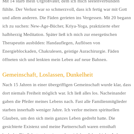
Mit 14 starb mein Urgroßvater, dem ich mich seelenverbunden
fühlte. Der Verlust war so schmerzvoll, dass ich fertig war mit Gott
und allem anderen. Die Fäden gerieten ins Vergessen. Mit 20 begann
ich zu suchen: New-Age-Bücher, Kriya-Yoga, praktizierte eher
halbherzig Meditation. Später ließ ich mich zur energetischen
Therapeutin ausbilden: Handauflegen, Auflösen von
Energieblockaden, Chakralesen, geistige Aurachirurgie. Fäden
öffneten sich und lenkten mein Leben auf neue Bahnen.
Gemeinschaft, Loslassen, Dunkelheit
Nach 15 Jahren in einer übergriffigen Gemeinschaft wurde klar, dass
dort niemals Freiheit möglich war. Ich ließ alles los. Nacheinander
gaben die Pfeiler meines Lebens nach. Fast alle Familienmitglieder
starben innerhalb weniger Jahre. Ich verlor meinen spirituellen
Glauben, um den sich mein ganzes Leben gedreht hatte. Die
gesichterte Existenz und meine Partnerschaft waren ernsthaft